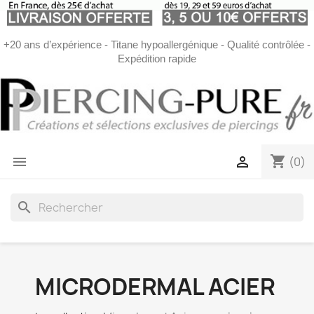
+20 ans d’expérience - Titane hypoallergénique - Qualité contrôlée -
Expédition rapide
shopping_cart


(0)
search
MICRODERMAL ACIER