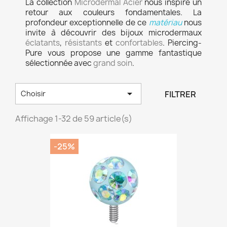
La collection
Microdermal
Acier
nous inspire un
retour aux couleurs fondamentales. La
profondeur exceptionnelle de ce
matériau
nous
invite à découvrir des bijoux microdermaux
éclatants
,
résistants
et
confortables
. Piercing-
Pure vous propose une gamme fantastique
sélectionnée avec
grand
soin
.

FILTRER
Choisir
Affichage 1-32 de 59 article(s)
-25%