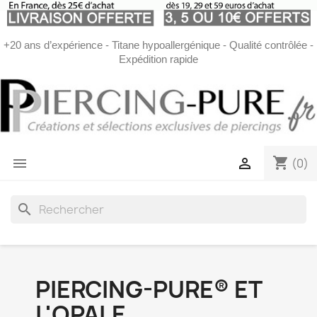
+20 ans d’expérience - Titane hypoallergénique - Qualité contrôlée -
Expédition rapide
shopping_cart


(0)
search
PIERCING-PURE® ET
L'OPALE