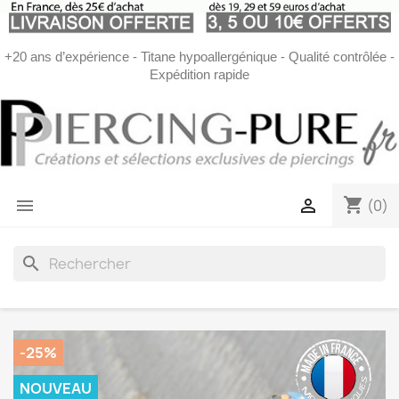
+20 ans d’expérience - Titane hypoallergénique - Qualité contrôlée -
Expédition rapide
shopping_cart


(0)
search
-25%
NOUVEAU