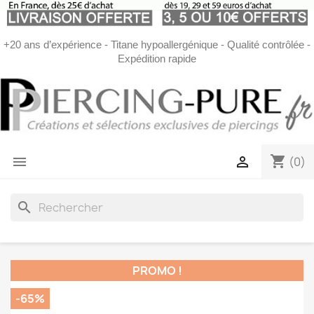
+20 ans d’expérience - Titane hypoallergénique - Qualité contrôlée -
Expédition rapide
shopping_cart


(0)
search
PROMO !
-65%